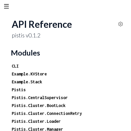
API Reference
S
pistis v0.1.2
e
t
t
Modules
i
n
CLI
g
Example.KVStore
s
Example.Stack
Pistis
Pistis.CentralSupervisor
Pistis.Cluster.BootLock
Pistis.Cluster.ConnectionRetry
Pistis.Cluster.Loader
Pistis.Cluster.Manager